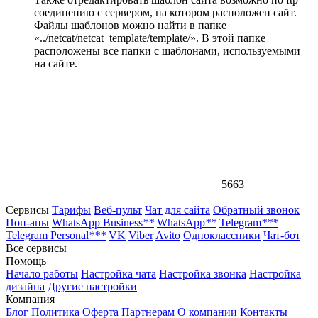
соединению с сервером, на котором расположен сайт.
Файлы шаблонов можно найти в папке
«../netcat/netcat_template/template/». В этой папке
расположены все папки с шаблонами, используемыми
на сайте.
5663
Сервисы
Тарифы
Веб-пульт
Чат для сайта
Обратный звонок
Поп-апы
WhatsApp Business
**
WhatsApp
**
Telegram
***
Telegram Personal
***
VK
Viber
Avito
Одноклассники
Чат-бот
Все сервисы
Помощь
Начало работы
Настройка чата
Настройка звонка
Настройка
дизайна
Другие настройки
Компания
Блог
Политика
Оферта
Партнерам
О компании
Контакты