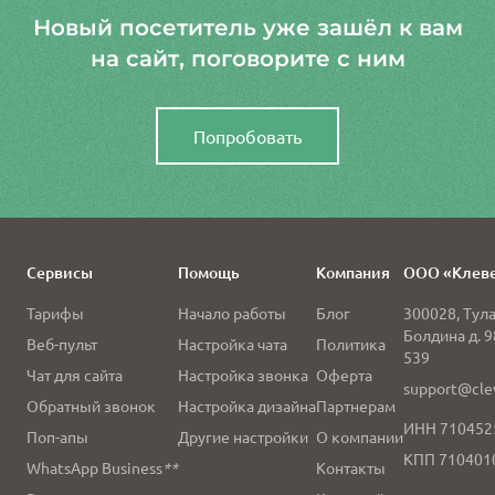
Новый посетитель уже зашёл к вам
на сайт, поговорите с ним
Попробовать
Сервисы
Помощь
Компания
ООО «Клев
Тарифы
Начало работы
Блог
300028
,
Тул
Болдина д. 9
Веб-пульт
Настройка чата
Политика
539
Чат для сайта
Настройка звонка
Оферта
support@clev
Обратный звонок
Настройка дизайна
Партнерам
ИНН 710452
Поп-апы
Другие настройки
О компании
КПП 710401
WhatsApp Business
**
Контакты