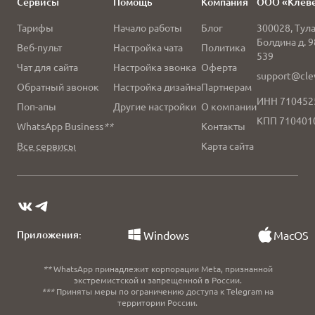
Сервисы
Помощь
Компания
ООО «Клев
Тарифы
Начало работы
Блог
300028
,
Тул
Болдина д. 9
Веб-пульт
Настройка чата
Политика
539
Чат для сайта
Настройка звонка
Оферта
support@clev
Обратный звонок
Настройка дизайна
Партнерам
ИНН 710452
Поп-апы
Другие настройки
О компании
КПП 710401
WhatsApp Business
**
Контакты
Все сервисы
Карта сайта
Приложения:
Windows
MacOS
**
WhatsApp принадлежит корпорации Meta, признанной
экстремистской и запрещенной в России.
***
Приняты меры по ограничению доступа к Telegram на
территории России.