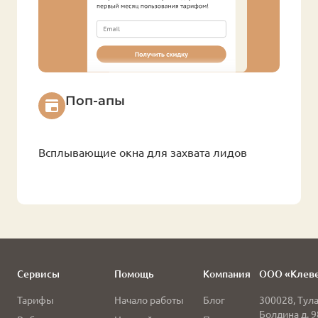
Поп-апы
Всплывающие окна для захвата лидов
Сервисы
Помощь
Компания
ООО «Клев
Тарифы
Начало работы
Блог
300028
,
Тул
Болдина д. 9