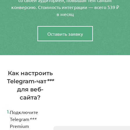
со своей аудиторией, повышая тем самым
конверсию. Стоимость интеграции — всего 539 ₽
в месяц
Оставить заявку
Как настроить
Telegram‑чат
***
для веб-
сайта?
1.
Подключите
Telegram
***
Premium