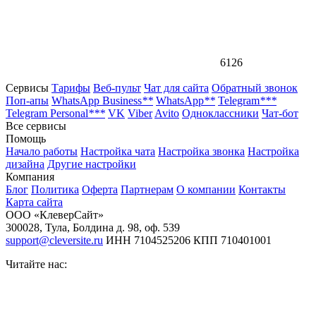
6126
Сервисы
Тарифы
Веб-пульт
Чат для сайта
Обратный звонок
Поп-апы
WhatsApp Business
**
WhatsApp
**
Telegram
***
Telegram Personal
***
VK
Viber
Avito
Одноклассники
Чат-бот
Все сервисы
Помощь
Начало работы
Настройка чата
Настройка звонка
Настройка
дизайна
Другие настройки
Компания
Блог
Политика
Оферта
Партнерам
О компании
Контакты
Карта сайта
ООО «КлеверСайт»
300028
,
Тула
,
Болдина д. 98, оф. 539
support@cleversite.ru
ИНН 7104525206
КПП 710401001
Читайте нас: