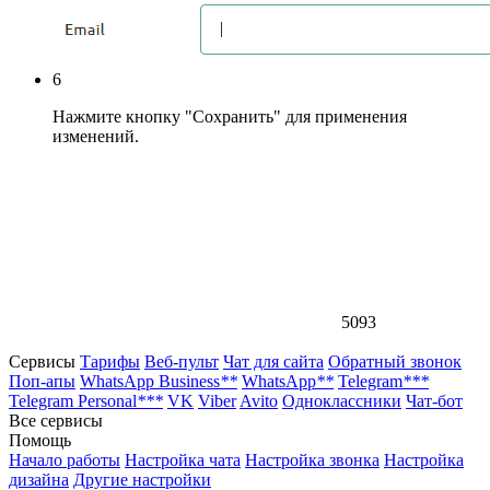
6
Нажмите кнопку "Сохранить" для применения
изменений.
5093
Сервисы
Тарифы
Веб-пульт
Чат для сайта
Обратный звонок
Поп-апы
WhatsApp Business
**
WhatsApp
**
Telegram
***
Telegram Personal
***
VK
Viber
Avito
Одноклассники
Чат-бот
Все сервисы
Помощь
Начало работы
Настройка чата
Настройка звонка
Настройка
дизайна
Другие настройки