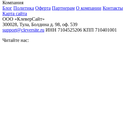
Компания
Блог
Политика
Оферта
Партнерам
О компании
Контакты
Карта сайта
ООО «КлеверСайт»
300028
,
Тула
,
Болдина д. 98, оф. 539
support@cleversite.ru
ИНН 7104525206
КПП 710401001
Читайте нас: