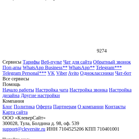
9274
Сервисы
Тарифы
Веб-пульт
Чат для сайта
Обратный звонок
Поп-апы
WhatsApp Business
**
WhatsApp
**
Telegram
***
Telegram Personal
***
VK
Viber
Avito
Одноклассники
Чат-бот
Все сервисы
Помощь
Начало работы
Настройка чата
Настройка звонка
Настройка
дизайна
Другие настройки
Компания
Блог
Политика
Оферта
Партнерам
О компании
Контакты
Карта сайта
ООО «КлеверСайт»
300028
,
Тула
,
Болдина д. 98, оф. 539
support@cleversite.ru
ИНН 7104525206
КПП 710401001