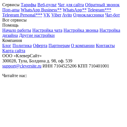
Сервисы
Тарифы
Веб-пульт
Чат для сайта
Обратный звонок
Поп-апы
WhatsApp Business
**
WhatsApp
**
Telegram
***
Telegram Personal
***
VK
Viber
Avito
Одноклассники
Чат-бот
Все сервисы
Помощь
Начало работы
Настройка чата
Настройка звонка
Настройка
дизайна
Другие настройки
Компания
Блог
Политика
Оферта
Партнерам
О компании
Контакты
Карта сайта
ООО «КлеверСайт»
300028
,
Тула
,
Болдина д. 98, оф. 539
support@cleversite.ru
ИНН 7104525206
КПП 710401001
Читайте нас: