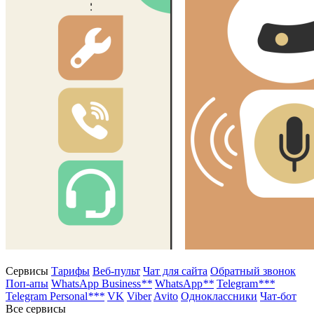
Сервисы
Тарифы
Веб-пульт
Чат для сайта
Обратный звонок
Поп-апы
WhatsApp Business
**
WhatsApp
**
Telegram
***
Telegram Personal
***
VK
Viber
Avito
Одноклассники
Чат-бот
Все сервисы