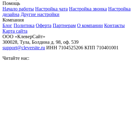
Помощь
Начало работы
Настройка чата
Настройка звонка
Настройка
дизайна
Другие настройки
Компания
Блог
Политика
Оферта
Партнерам
О компании
Контакты
Карта сайта
ООО «КлеверСайт»
300028
,
Тула
,
Болдина д. 98, оф. 539
support@cleversite.ru
ИНН 7104525206
КПП 710401001
Читайте нас: