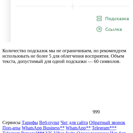
Количество подсказок мы не ограничиваем, но рекомендуем
использовать не более 5 для облегчения восприятия. Объем
текста, допустимый для одной подсказки — 60 символов.
999
Сервисы
Тарифы
Веб-пульт
Чат для сайта
Обратный звонок
Поп-апы
WhatsApp Business
**
WhatsApp
**
Telegram
***