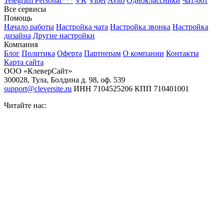
Telegram Personal
***
VK
Viber
Avito
Одноклассники
Чат-бот
Все сервисы
Помощь
Начало работы
Настройка чата
Настройка звонка
Настройка
дизайна
Другие настройки
Компания
Блог
Политика
Оферта
Партнерам
О компании
Контакты
Карта сайта
ООО «КлеверСайт»
300028
,
Тула
,
Болдина д. 98, оф. 539
support@cleversite.ru
ИНН 7104525206
КПП 710401001
Читайте нас: