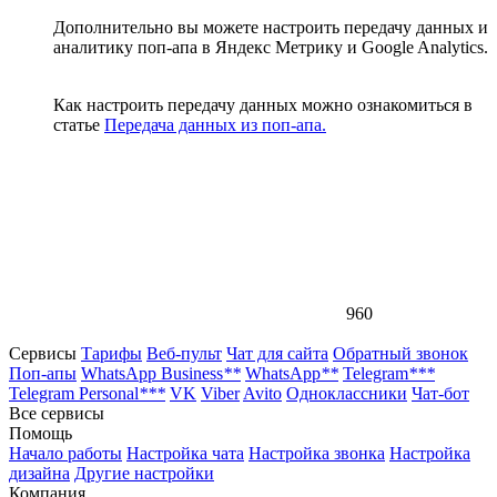
Дополнительно вы можете настроить передачу данных и
аналитику поп-апа в Яндекс Метрику и Google Analytics.
Как настроить передачу данных можно ознакомиться в
статье
Передача данных из поп-апа.
960
Сервисы
Тарифы
Веб-пульт
Чат для сайта
Обратный звонок
Поп-апы
WhatsApp Business
**
WhatsApp
**
Telegram
***
Telegram Personal
***
VK
Viber
Avito
Одноклассники
Чат-бот
Все сервисы
Помощь
Начало работы
Настройка чата
Настройка звонка
Настройка
дизайна
Другие настройки
Компания