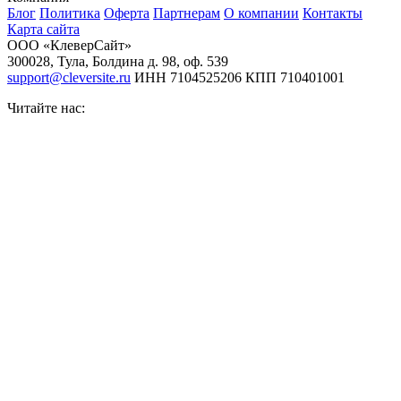
Блог
Политика
Оферта
Партнерам
О компании
Контакты
Карта сайта
ООО «КлеверСайт»
300028
,
Тула
,
Болдина д. 98, оф. 539
support@cleversite.ru
ИНН 7104525206
КПП 710401001
Читайте нас: