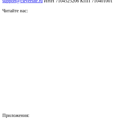
support@cleversite.ru
ИНН 7104525206
КПП 710401001
Читайте нас:
Приложения: