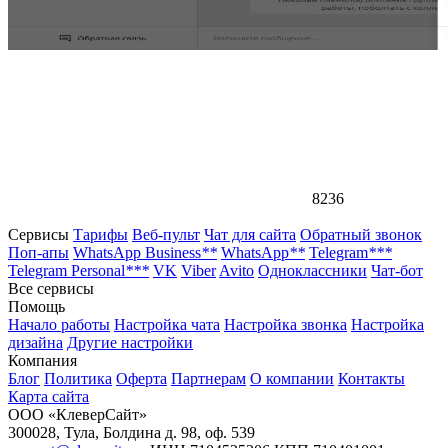
8236
Сервисы
Тарифы
Веб-пульт
Чат для сайта
Обратный звонок
Поп-апы
WhatsApp Business
**
WhatsApp
**
Telegram
***
Telegram Personal
***
VK
Viber
Avito
Одноклассники
Чат-бот
Все сервисы
Помощь
Начало работы
Настройка чата
Настройка звонка
Настройка
дизайна
Другие настройки
Компания
Блог
Политика
Оферта
Партнерам
О компании
Контакты
Карта сайта
ООО «КлеверСайт»
300028
,
Тула
,
Болдина д. 98, оф. 539